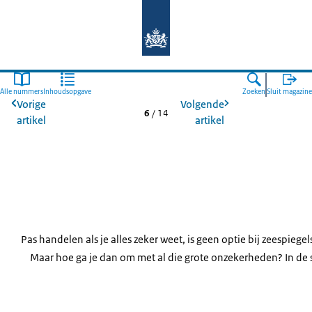
Naar de homepage van Deltaprogr
Alle nummers
Inhoudsopgave
Zoeken
Sluit magazine
Vorige
Volgende
6
/
14
artikel
artikel
Pas handelen als je alles zeker weet, is geen optie bij zeespiegels
Maar hoe ga je dan om met al die grote onzekerheden? In de 