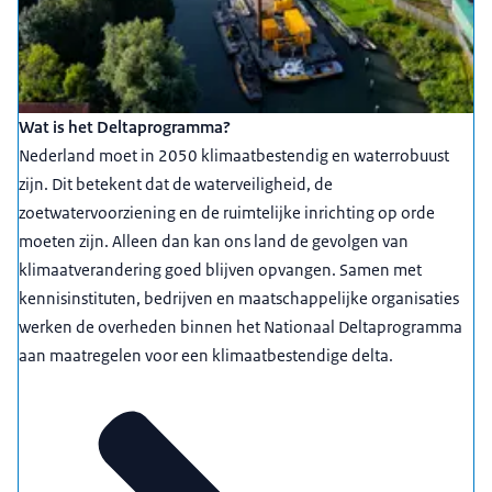
We bouwen dijken
Versterken de kustlijn
We houden water vast
Richten de ruimte anders in
Wat is het Deltaprogramma?
Daarom is er het Nationaal Deltaprogramma
Nederland moet in 2050 klimaatbestendig en waterrobuust
Doel 2050:
zijn. Dit betekent dat de waterveiligheid, de
Veilig tegen overstromingen
zoetwatervoorziening en de ruimtelijke inrichting op orde
Voldoende zoetwater
moeten zijn. Alleen dan kan ons land de gevolgen van
Weerbaar tegen extreem weer
klimaatverandering goed blijven opvangen. Samen met
Nu en in de toekomst
kennisinstituten, bedrijven en maatschappelijke organisaties
Op basis van actuele kennis
werken de overheden binnen het Nationaal Deltaprogramma
We werken samen
aan maatregelen voor een klimaatbestendige delta.
Wie?
Rijk, provincies, gemeenten, waterschappen
Kennisinstituten
Omwonenden
Bedrijven en maatschappelijke organisaties