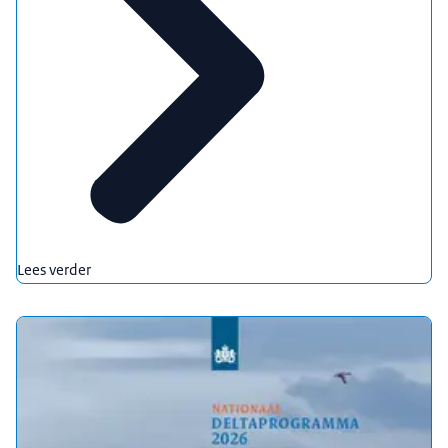
Deltacommissaris – Regie
De koers tot 2050 en verder
Continu signaleren en bijstellen
Jaarlijks rapporteren met prinsjesdag
Zesjaarlijks herijken
Jaarlijks ruim 1 miljard euro beschikbaar
Alles op alles voor een veilige en leefbare delta
Nationaal Deltaprogramma
Lees verder
www.deltaprogramma.nl