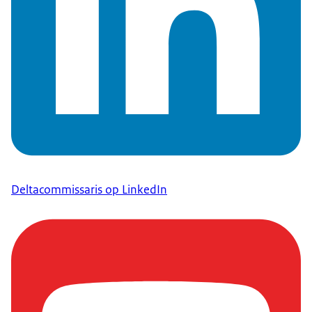
Deltacommissaris op LinkedIn