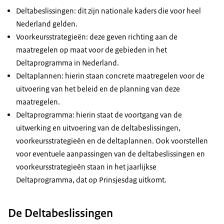
Achtergronddocument F
Ruimtelijke adaptatie
door innovatie:
Zuidwestelijke Delta
Kunstwerken
Deltabeslissingen: dit zijn nationale kaders die voor heel
Figuur 6 Conceptdeltabeslissing
ervaringen uit de
DP2021 H8
Nederland gelden.
Advies Overleg Infrastructuur en
Zoetwater
regionale praktijk
Synthesedocument Zand
Voorkeursstrategieën: deze geven richting aan de
en reactie deltacommisaris
Figuur 7 Conceptdeltabeslissing
DP2023 E - Advies
Kaart 1 Verbinden Water
en Kust
maatregelen op maat voor de gebieden in het
IJsselmeergebied
Achtergronddocument G
Overlegorgaan Fysieke
en Ruimte
DP2021 H9
G1 Advies Overlegorgaan
Deltaprogramma in Nederland.
Figuur 8 Conceptdeltabeslissing
Leefomgeving en reactie
Kaart 2 Deltaplan
Synthesedocument
Infrastructuur en Milieu
Deltaplannen: hierin staan concrete maatregelen voor de
Rijn-Maasdelta
deltacommissaris
Waterveiligheid
Waddengebied
G2 Reactie deltacommissaris
uitvoering van het beleid en de planning van deze
Figuur 9 Zandig kustsysteem
DP2023 F -
Kaart 3 Deltaplan
maatregelen.
DP2021 Kaart 1
Kaart 1 Deltaprogramma in K
Kaart 1 Programmering HWBP in
Deltaprogramma
Zoetwater
Deltaprogramma: hierin staat de voortgang van de
Voorkeursstrategie
Stand van zaken in 2015
beeld
Zoetwater: Voortgang
uitwerking en uitvoering van de deltabeslissingen,
Zoetwater
Kaart 2 Watersysteem Neder
Kaart 2 Opgaven waterveiligheid
2021 en terugblik eerste
voorkeursstrategieën en de deltaplannen. Ook voorstellen
DP2021 Kaart 2
Kaart 3 Opgaven waterveilig
Kaart 3 Opgaven zoetwater en
fase 2015-2021
voor eventuele aanpassingen van de deltabeslissingen en
Voorkeursstrategie
zoetwater
klimaatbestendige stad
DP2023 G -
voorkeursstrategieën staan in het jaarlijkse
IJsselmeergebied
Kaart 4a en 4b Opbrengst n
Kaart 4 Het hoofd- en regionaal
Voortgangsrapportage
Deltaprogramma, dat op Prinsjesdag uitkomt.
DP2021 Kaart 3
aanpak waterveiligheid indi
watersysteem van Nederland
Ruimtelijke Adaptatie
Voorkeursstrategie
risico
Kaartmateriaal
Kaart 5 Kansrijke
over 2021
De Deltabeslissingen
Rijnmond-Drechtsteden
Kaart 5a en 5b Opbrengst n
kortetermijnmaatregelen
DP2021 Kaart 4