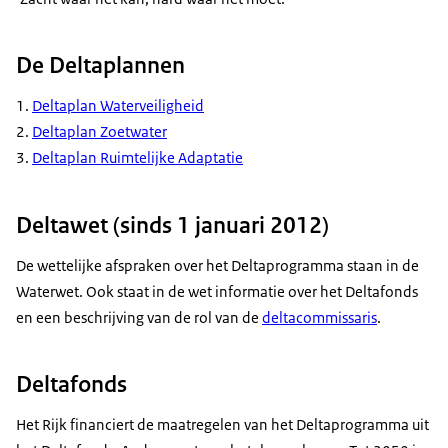
Brochure Deltaprogramma
Kaartweergave 6 Kansrijke
Factsheet Deltabeslissingen
strategieën DP Waddengebied
De Deltaplannen
Factsheet Waterveiligheid
Factsheets en brochure
Factsheet Ruimtelijke adapta
Deltaplan Waterveiligheid
Factsheet Rijn-Maasdelta
Deltaplan Zoetwater
Factsheet IJsselmeergebied
Deltaplan Ruimtelijke Adaptatie
Factsheet Zoetwater
Bestuursovereenkomst
Bestuursovereenkomst
Deltawet (sinds 1 januari 2012)
Deltaprogramma
De wettelijke afspraken over het Deltaprogramma staan in de
Waterwet. Ook staat in de wet informatie over het Deltafonds
en een beschrijving van de rol van de
deltacommissaris
.
Deltafonds
Het Rijk financiert de maatregelen van het Deltaprogramma uit