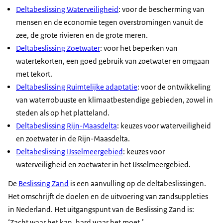
aanpak waterveiligheid eco
Zoetwater
Kaartmateriaal
Deltabeslissing Waterveiligheid
: voor de bescherming van
Inspiratiekaart Rijn en
schaderisico
Kaart 6 Van mogelijke naar
mensen en de economie tegen overstromingen vanuit de
Maas IRM
Kaart 6 Voorkeursstrategie Z
kansrijke standen
zee, de grote rivieren en de grote meren.
DP2021 Kaart 5
Kaart 7 Rivieren voorkeursstr
hoofdwatersysteem
Kaartmateriaal
Deltabeslissing Zoetwater
: voor het beperken van
Voorkeursstrategie
Waterveiligheid (tot 2050)
Kaartweergave 1 Kansrijke
watertekorten, een goed gebruik van zoetwater en omgaan
Zuidwestelijke Delta
Kaart 8 Rijnmond-Drechtste
strategie DP IJsselmeergebied
met tekort.
DP2021 Kaart 6
voorkeursstrategie Waterveil
Kaartweergave 2 Kansrijke
Deltabeslissing Ruimtelijke adaptatie
: voor de ontwikkeling
Voorkeursstrategie Kust
(tot 2100)
strategie DP Rivieren Doe meer
van waterrobuuste en klimaatbestendige gebieden, zowel in
DP2021 Kaart 7
Kaart 9 Zuidwestelijke Delta
met dijken
steden als op het platteland.
Voorkeursstrategie
voorkeursstrategie Waterveil
Kaartweergave 3 Kansrijke
Deltabeslissing Rijn-Maasdelta
: keuzes voor waterveiligheid
Waddengebied
Kaart 10 Waddengebied
strategie DP Rivieren Ruimte voor
en zoetwater in de Rijn-Maasdelta.
voorkeursstrategie Waterveil
de Rivier-plus
Deltabeslissing IJsselmeergebied
: keuzes voor
Kaart 11
Kaartweergave 4 Kansrijke
waterveiligheid en zoetwater in het IJsselmeergebied.
Hoogwaterbeschermingspr
strategieën DP Rijnmond-
2015-2020
Drechtsteden
De
Beslissing Zand
is een aanvulling op de deltabeslissingen.
Bijlage 1b Kaarten met de lo
Kaartweergave 5 Kansrijke
Het omschrijft de doelen en de uitvoering van zandsuppleties
van dijktrajecten
strategieën DP Zuidwestelijke
in Nederland. Het uitgangspunt van de Beslissing Zand is:
Delta
‘Zacht waar het kan, hard waar het moet.’