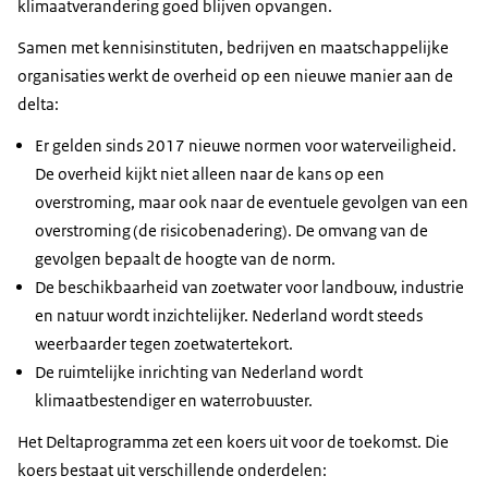
E2 Reactie deltacommissaris op
klimaatverandering goed blijven opvangen.
Bestuurlijke adviezen deelpro
Bijlage B t/m H
E Positionering Deltadijken
klimaatadaptatie, bodem
DP2021 H2
advies Overlegorgaan IenM
F Bestuurlijke Planning
Samen met kennisinstituten, bedrijven en maatschappelijke
en water sturen het
D1 Zoetwater
Synthesedocument
F (On)mogelijkheden voor
G1 Advies OIM
organisaties werkt de overheid op een nieuwe manier aan de
landgebruik
D2 Beslissing Zand
Zoetwater
Bijlage C t/m I
meerwaardecreatie met
G2 Reactie deltacommissaris op
delta:
DP2023 B - Tussentijdse
D3 IJsselmeergebied
DP2021 H3
contracten en financiering
advies OIM
resultaten traject
D4 Rivieren
Synthesedocument
G Stand van zaken adviezen
Er gelden sinds 2017 nieuwe normen voor waterveiligheid.
H Stand van zaken adviezen
Achtergronddocument D
Voortgang
D5-1 Rijnmond-Drechtstede
Ruimtelijke adaptatie
deltacommissaris DP2011-
De overheid kijkt niet alleen naar de kans op een
deltacommissaris
Deltaprogramma –
D5-2 Rijnmond-Drechtstede
DP2021 H4
DP2012
overstroming, maar ook naar de eventuele gevolgen van een
verbreding
D6-1 Zuidwestelijke Delta
Synthesedocument
Deltafonds 2014 - voorstel van wet
H Vervanging Natte Kunstwerken
overstroming (de risicobenadering). De omvang van de
signaleringsfunctie en
D6-2 Zuidwestelijke Delta
IJsselmeergebied
Deltafonds 2014 - memorie van
Rijkswaterstaat
gevolgen bepaalt de hoogte van de norm.
Deltafonds
instrumentenkompas
D7 Waddengebied
DP2021 H5
toelichting
I Verkenning Deltadijken
De beschikbaarheid van zoetwater voor landbouw, industrie
DP2023 C - Reactie
D8 Kust
Synthesedocument Rijn-
en natuur wordt inzichtelijker. Nederland wordt steeds
Deltaprogramma in Kaart Stand
Deltafonds Voorstel van Wet
deltacommissaris op
Maasdelta
weerbaarder tegen zoetwatertekort.
E Toelichting geprogrammeerd
van zaken in 2014
Deltafonds
Deltafonds Memorie van
advies Signaalgroep
DP2021 H6
De ruimtelijke inrichting van Nederland wordt
Kaartmateriaal
projecten
Figuur 3 Conceptdeltabeslissing
Toelichting
Deltaprogramma
Synthesedocument
Achtergronddocument E
klimaatbestendiger en waterrobuuster.
Hoogwaterbeschermingsprog
Waterveiligheid - Figuur 4
Achtergronddocumenten
december 2021 en
Rijnmond-Drechtsteden
2015-2020
Verbeelding basisveiligheid
Het Deltaprogramma zet een koers uit voor de toekomst. Die
samenvatting advies
DP2021 H7
Figuur 5 Conceptdeltabeslissing
koers bestaat uit verschillende onderdelen:
DP2023 D - Adaptatie
Synthesedocument
F Programma Vervanging Natte