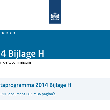
Naar de homepage van Deltaprogra
menten
 Bijlage H
en deltacommissaris
ltaprogramma 2014 Bijlage H
3
PDF-document
1.05 MB
6 pagina's