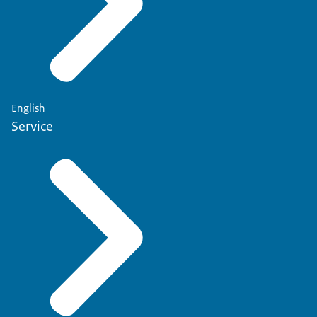
Bezoekadres staf deltacommissaris
Zurichtoren, 16e verdieping, Muzenstraat
93, 2511 WB Den Haag
English
Service