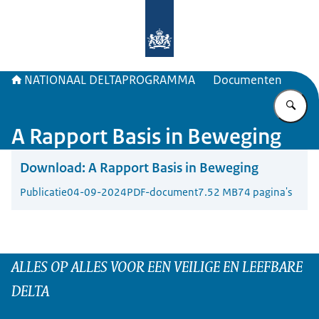
Naar de homepage van Deltaprogr
NATIONAAL DELTAPROGRAMMA
Documenten
Vu
A Rapport Basis in Beweging
Download:
A Rapport Basis in Beweging
Publicatie
04-09-2024
PDF-document
7.52 MB
74 pagina's
ALLES OP ALLES VOOR EEN VEILIGE EN LEEFBARE
DELTA