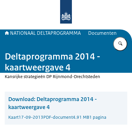
Naar de homepage van Deltaprogr
NATIONAAL DELTAPROGRAMMA
Documenten
Vu
Deltaprogramma 2014 -
kaartweergave 4
Kansrijke strategieën DP Rijnmond-Drechtsteden
Download:
Deltaprogramma 2014 -
kaartweergave 4
Kaart
17-09-2013
PDF-document
4.91 MB
1 pagina