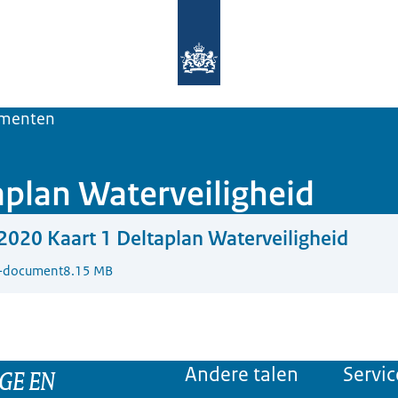
Naar de homepage van Deltaprogra
menten
plan Waterveiligheid
020 Kaart 1 Deltaplan Waterveiligheid
-document
8.15 MB
GE EN
Andere talen
Servic