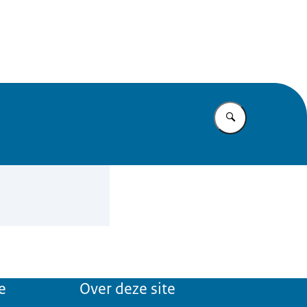
mma
Vul in wat u z
e
Over deze site