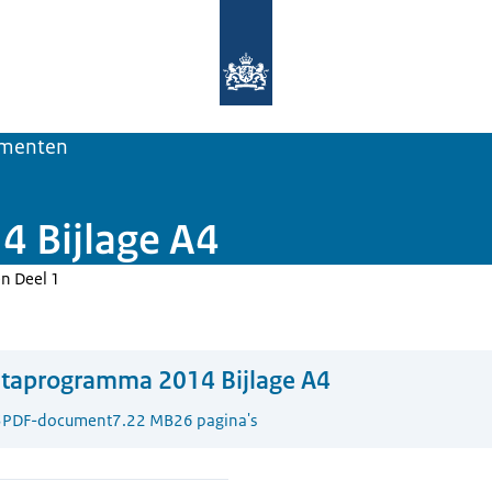
Naar de homepage van Deltaprogra
menten
 Bijlage A4
n Deel 1
ltaprogramma 2014 Bijlage A4
3
PDF-document
7.22 MB
26 pagina's