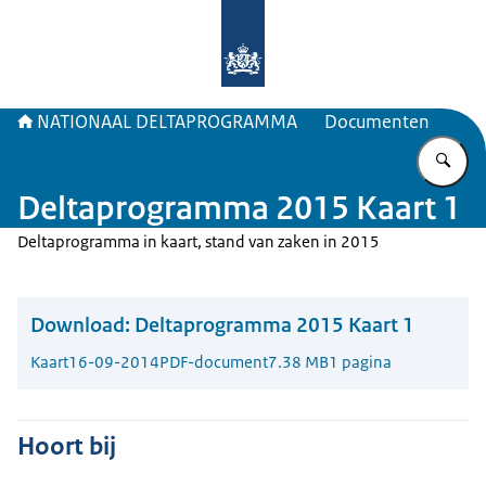
Naar de homepage van Deltaprogr
NATIONAAL DELTAPROGRAMMA
Documenten
Vu
Deltaprogramma 2015 Kaart 1
Deltaprogramma in kaart, stand van zaken in 2015
Download:
Deltaprogramma 2015 Kaart 1
Kaart
16-09-2014
PDF-document
7.38 MB
1 pagina
Hoort bij