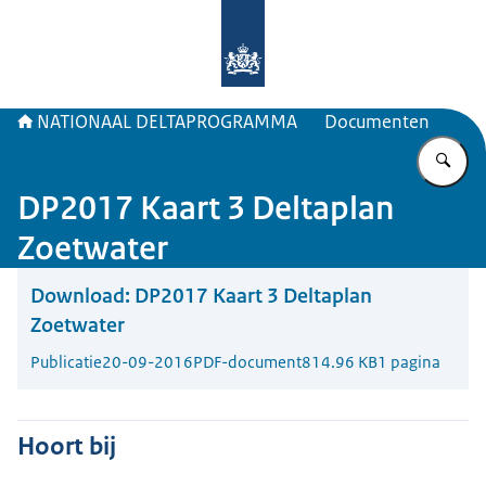
Naar de homepage van Deltaprogr
NATIONAAL DELTAPROGRAMMA
Documenten
Vu
DP2017 Kaart 3 Deltaplan
Zoetwater
Download:
DP2017 Kaart 3 Deltaplan
Zoetwater
Publicatie
20-09-2016
PDF-document
814.96 KB
1 pagina
Hoort bij