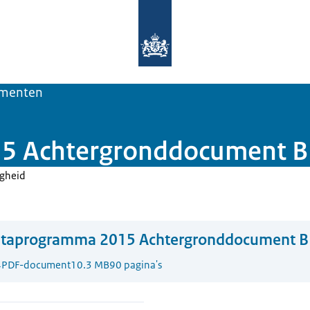
Naar de homepage van Deltaprogra
menten
5 Achtergronddocument B
igheid
ltaprogramma 2015 Achtergronddocument B
4
PDF-document
10.3 MB
90 pagina's