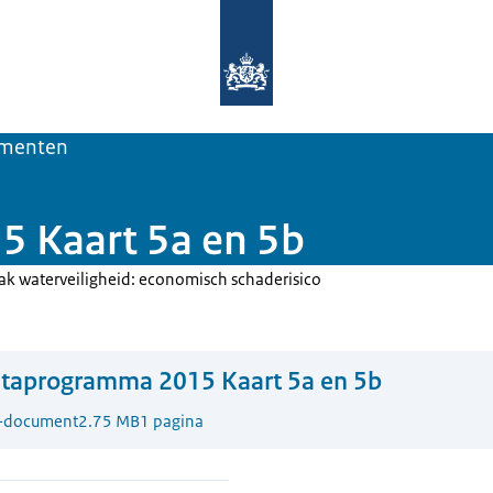
Naar de homepage van Deltaprogra
menten
 Kaart 5a en 5b
k waterveiligheid: economisch schaderisico
ltaprogramma 2015 Kaart 5a en 5b
-document
2.75 MB
1 pagina