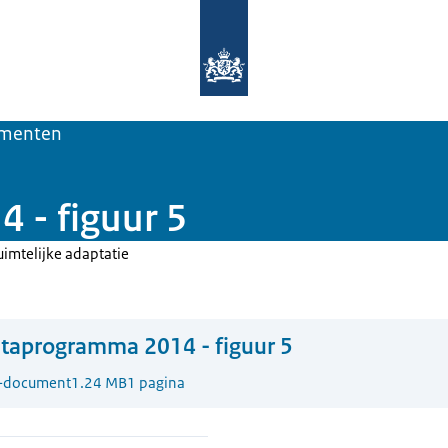
Naar de homepage van Deltaprogra
menten
 - figuur 5
uimtelijke adaptatie
taprogramma 2014 - figuur 5
-document
1.24 MB
1 pagina