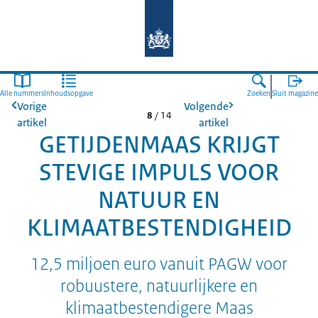
Naar de homepage van Deltaprogr
Alle nummers
Inhoudsopgave
Zoeken
Sluit magazine
Vorige
Volgende
8
/
14
artikel
artikel
GETIJDENMAAS KRIJGT
STEVIGE IMPULS VOOR
NATUUR EN
KLIMAATBESTENDIGHEID
12,5 miljoen euro vanuit PAGW voor
robuustere, natuurlijkere en
klimaatbestendigere Maas