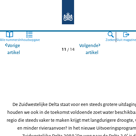
Naar de homepage van Deltaprogr
Alle nummers
Inhoudsopgave
Zoeken
Sluit magazine
Vorige
Volgende
11
/
14
artikel
artikel
De Zuidwestelijke Delta staat voor een steeds grotere uitdagin
houden we ook in de toekomst voldoende zoet water beschikbaa
regio die steeds vaker te maken krijgt met langdurigere droogte, v
en minder rivieraanvoer? In het nieuwe Uitvoeringsprogr
Zuidwestelijke Delta 2050 ‘Op weg naar de Delta 2.0’ is d