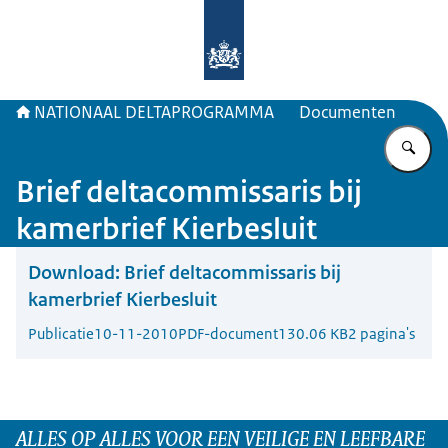
Naar de homepage van Deltaprogr
NATIONAAL DELTAPROGRAMMA
Documenten
Vu
Brief deltacommissaris bij
kamerbrief Kierbesluit
Download:
Brief deltacommissaris bij
kamerbrief Kierbesluit
Publicatie
10-11-2010
PDF-document
130.06 KB
2 pagina's
ALLES OP ALLES VOOR EEN VEILIGE EN LEEFBARE