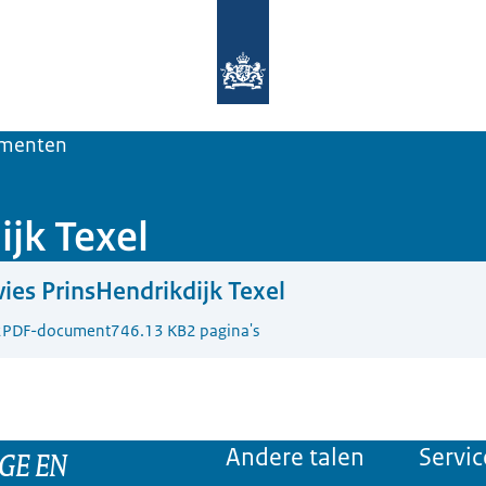
Naar de homepage van Deltaprogra
menten
jk Texel
ies PrinsHendrikdijk Texel
2
PDF-document
746.13 KB
2 pagina's
GE EN
Andere talen
Servic