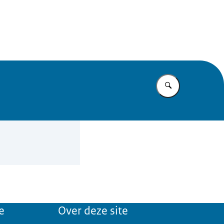
mma
Vul in wat u z
e
Over deze site