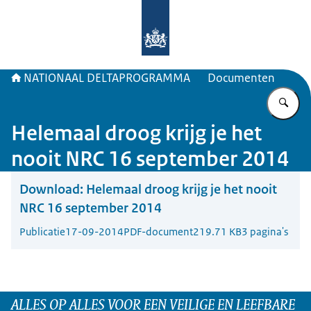
Naar de homepage van Deltaprogr
NATIONAAL DELTAPROGRAMMA
Documenten
Vu
Helemaal droog krijg je het
nooit NRC 16 september 2014
Download:
Helemaal droog krijg je het nooit
NRC 16 september 2014
Publicatie
17-09-2014
PDF-document
219.71 KB
3 pagina's
ALLES OP ALLES VOOR EEN VEILIGE EN LEEFBARE