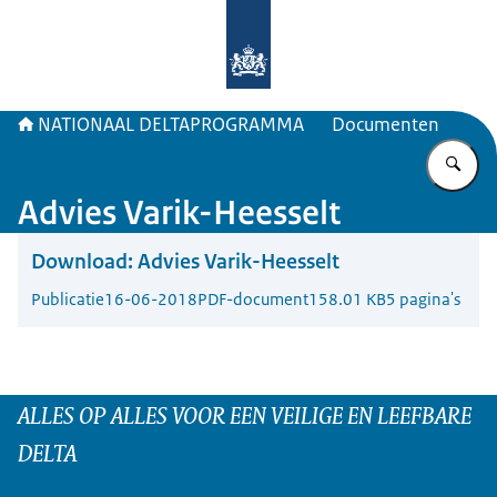
Naar de homepage van Deltaprogr
NATIONAAL DELTAPROGRAMMA
Documenten
Vu
Advies Varik-Heesselt
Download:
Advies Varik-Heesselt
Publicatie
16-06-2018
PDF-document
158.01 KB
5 pagina's
ALLES OP ALLES VOOR EEN VEILIGE EN LEEFBARE
DELTA