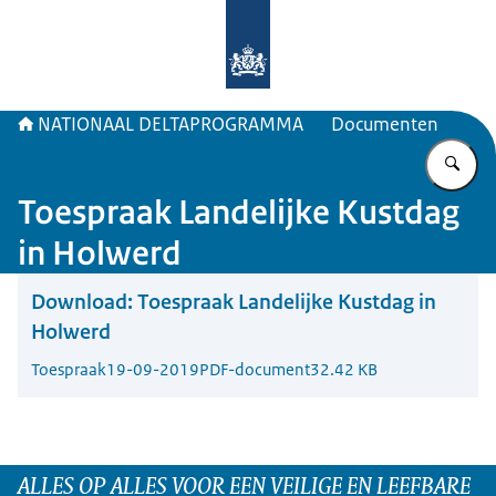
Naar de homepage van Deltaprogr
NATIONAAL DELTAPROGRAMMA
Documenten
Vu
Toespraak Landelijke Kustdag
in Holwerd
Download:
Toespraak Landelijke Kustdag in
Holwerd
Toespraak
19-09-2019
PDF-document
32.42 KB
ALLES OP ALLES VOOR EEN VEILIGE EN LEEFBARE