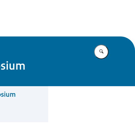
mma
Vul in wat u z
osium
osium