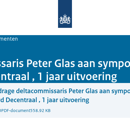
Naar de homepage van Deltaprogra
menten
saris Peter Glas aan symp
raal , 1 jaar uitvoering
drage deltacommissaris Peter Glas aan symp
 Decentraal , 1 jaar uitvoering
0
PDF-document
558.92 KB