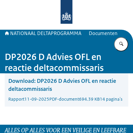
Naar de homepage van Deltaprogr
NATIONAAL DELTAPROGRAMMA
Documenten
Vu
DP2026 D Advies OFL en
reactie deltacommissaris
Download:
DP2026 D Advies OFL en reactie
deltacommissaris
Rapport
11-09-2025
PDF-document
694.39 KB
14 pagina's
ALLES OP ALLES VOOR EEN VEILIGE EN LEEFBARE