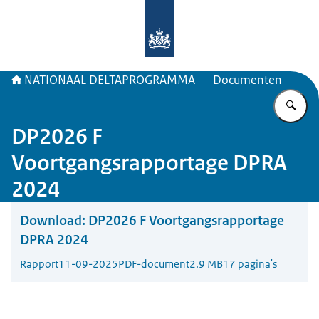
Naar de homepage van Deltaprogr
NATIONAAL DELTAPROGRAMMA
Documenten
Vu
DP2026 F
Voortgangsrapportage DPRA
2024
Download:
DP2026 F Voortgangsrapportage
DPRA 2024
Rapport
11-09-2025
PDF-document
2.9 MB
17 pagina's