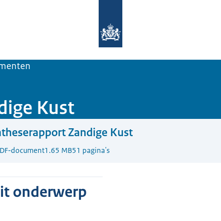
Naar de homepage van Deltaprogra
menten
dige Kust
theserapport Zandige Kust
DF-document
1.65 MB
51 pagina's
dit onderwerp