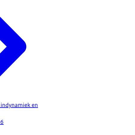
uindynamiek en
26