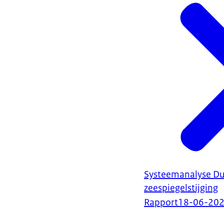
Systeemanalyse D
zeespiegelstijging
Rapport
18-06-20