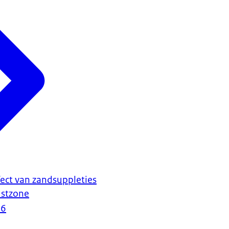
ect van zandsuppleties
ustzone
26