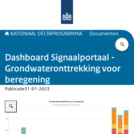
Naar de homepage van Deltaprogr
NATIONAAL DELTAPROGRAMMA
Documenten
Vu
Dashboard Signaalportaal -
Grondwateronttrekking voor
beregening
Publicatie
31-01-2023
Vergroot afbeelding Visuele statistieken grondwateronttrekkingen