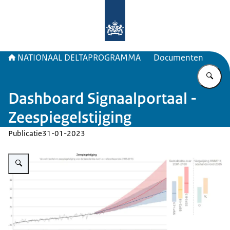
Naar de homepage van Deltaprogr
NATIONAAL DELTAPROGRAMMA
Documenten
Vu
Dashboard Signaalportaal -
Zeespiegelstijging
Publicatie
31-01-2023
Vergroot afbeelding Visuele statistieken zeespiegelstijging