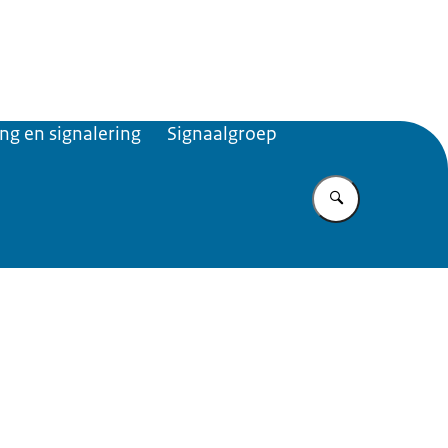
mma
ng en signalering
Signaalgroep
Vul in wat u z