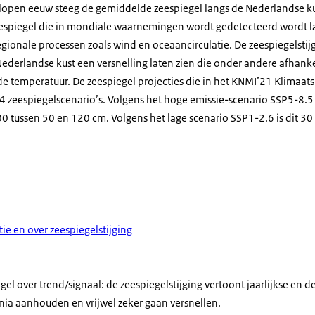
lopen eeuw steeg de gemiddelde zeespiegel langs de Nederlandse ku
 zeespiegel die in mondiale waarnemingen wordt gedetecteerd wordt 
ionale processen zoals wind en oceaancirculatie. De zeespiegelstijgi
ederlandse kust een versnelling laten zien die onder andere afhanke
 temperatuur. De zeespiegel projecties die in het KNMI’21 Klimaats
4 zeespiegelscenario’s. Volgens het hoge emissie-scenario SSP5-8.5
00 tussen 50 en 120 cm. Volgens het lage scenario SSP1-2.6 is dit 30
ie en over zeespiegelstijging
gel over trend/signaal: de zeespiegelstijging vertoont jaarlijkse en
nia aanhouden en vrijwel zeker gaan versnellen.