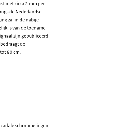
st met circa 2 mm per
langs de Nederlandse
ng zal in de nabije
lijk is van de toename
ignaal zijn gepubliceerd
 bedraagt de
 tot 80 cm.
 decadale schommelingen,