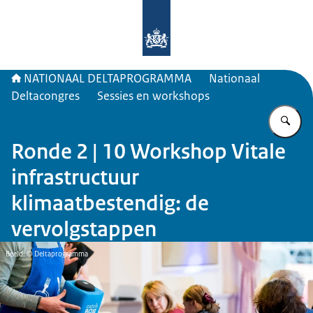
Naar de homepage van Deltaprogr
NATIONAAL DELTAPROGRAMMA
Nationaal
Deltacongres
Sessies en workshops
Vu
Ronde 2 | 10 Workshop Vitale
infrastructuur
klimaatbestendig: de
vervolgstappen
Beeld: © Deltaprogramma