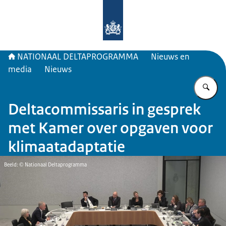
Naar de homepage van Deltaprogr
NATIONAAL DELTAPROGRAMMA
Nieuws en
media
Nieuws
Vu
Deltacommissaris in gesprek
met Kamer over opgaven voor
klimaatadaptatie
Beeld: © Nationaal Deltaprogramma