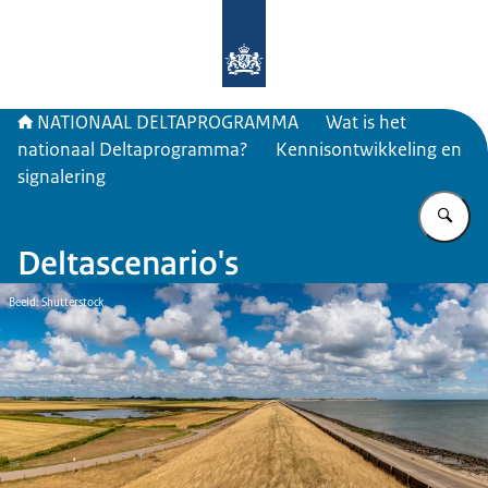
Naar de homepage van Deltaprogr
NATIONAAL DELTAPROGRAMMA
Wat is het
nationaal Deltaprogramma?
Kennisontwikkeling en
signalering
Vu
Deltascenario's
Beeld: Shutterstock