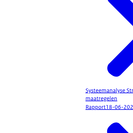
Systeemanalyse St
maatregelen
Rapport
18-06-20