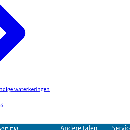
ndige waterkeringen
26
GE EN
Andere talen
Servic