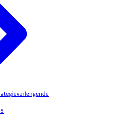
rategieverlengende
26