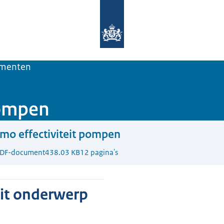
Naar de homepage van Deltaprogra
menten
pompen
o effectiviteit pompen
DF-document
438.03 KB
12 pagina's
dit onderwerp