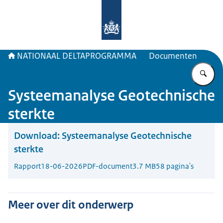
Naar de homepage van Deltaprogr
NATIONAAL DELTAPROGRAMMA
Documenten
Vu
Systeemanalyse Geotechnische
sterkte
Download:
Systeemanalyse Geotechnische
sterkte
Rapport
18-06-2026
PDF-document
3.7 MB
58 pagina's
Meer over dit onderwerp