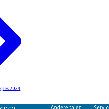
ngres 2024
GE EN
Andere talen
Servic