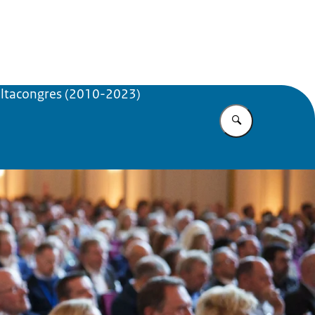
mma
eltacongres (2010-2023)
Vul in wat u z