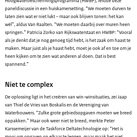
Hoogwaterbeschermingsprogramma (HWBP), leidde deze
paneldiscussie in een huiskamersetting. “We moeten durven te
laten zien wat er niet lukt – maar ook blijven tonen: het kan
wél”, aldus Van Raalten. “We moeten daarbij over muren heen
springen.” Patricia Zorko van Rijkswaterstaat en HWBP: “Vooral
als je denkt dat je nog genoeg tijd hebt, is het zaak om haast te
maken. Maar juist als je haast hebt, moet je ook af en toe om je
heen kijken om te zien wat anderen al doen. Dat is best
spannend.”
Niet te complex
De oplossing ligt in het creëren van win-winsituaties, zei Jaap
van Thiel de Vries van Boskalis en de Vereniging van
Waterbouwers. “Zulke grote gebiedsopgaven moeten we breed
oppakken.” Maar ook weer niet te breed, merkte Peter
Karssemeijer van de Taskforce Deltatechnologie op: “Het is
mooi om opgaven op elkaar te leggen, maar maak het niet