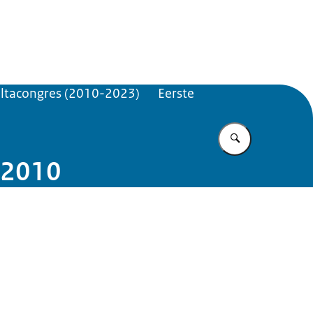
mma
eltacongres (2010-2023)
Eerste
Vul in wat u z
 2010