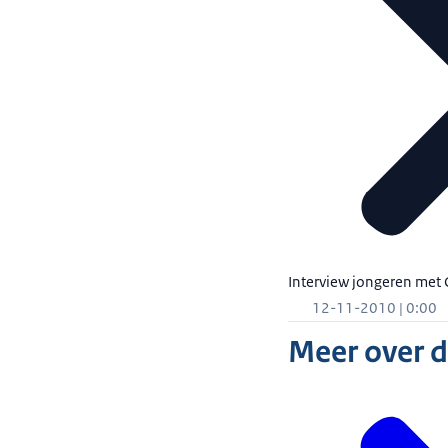
Meer dan 1.100
spraken hier o
Dit programma 
voldoende zoet
De onlangs ben
flink investeren
VERSLAGGEVER: 
STAATSSECRETAR
In de eerste pl
Dat zal pas in 
Dan tellen we d
Interview jongeren met
We hebben nog
12-11-2010 | 0:00
Er zitten miss
Dan hebben we 
Meer over 
zich ook buigt
Want dat is be
Al die vragen 
inventarisatie 