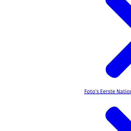
Maar dat het hee
VOICE-OVER: Van
gereserveerd ma
Toch is de Nede
Nederlandse ke
STAATSSECRETAR
Nederlandse bed
Het is een gro
Als je om je he
weet je ook da
Niet alleen vo
Foto's Eerste Nati
te kunnen help
Ook dat is een
(Het Nederland
Rijksoverheid.)