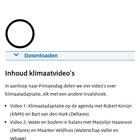
Downloaden
Aankondiging klimaatvideo's door Peter
Glas
Inhoud klimaatvideo's
25-08-2022
00:01:11
mp4
81,7 MB
In aanloop naar Prinsjesdag delen we vier video's over
Download
klimaatadaptatie, elk met een andere invalshoek.
Video 1: Klimaatadaptatie op de agenda met Rubert Konijn
(KNMI) en Bart van den Hurk (Deltares)
Video 2: Water en bodem in balans met Marjolijn Haasnoot
(Deltares) en Maarten Veldhuis (Waterschap Vallei en
Veluwe)