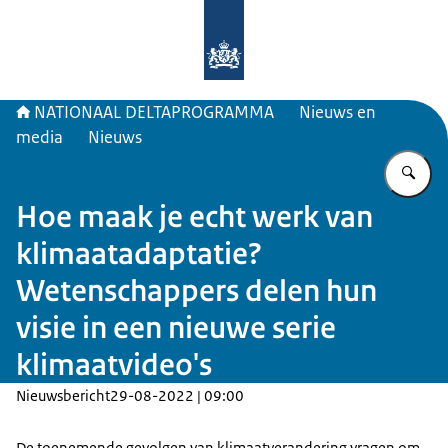
Naar de homepage van Deltaprogr
NATIONAAL DELTAPROGRAMMA
Nieuws en
media
Nieuws
Vu
Hoe maak je echt werk van
klimaatadaptatie?
Wetenschappers delen hun
visie in een nieuwe serie
klimaatvideo's
Nieuwsbericht
29-08-2022 | 09:00
De toenemende gevolgen van klimaatverandering vragen om