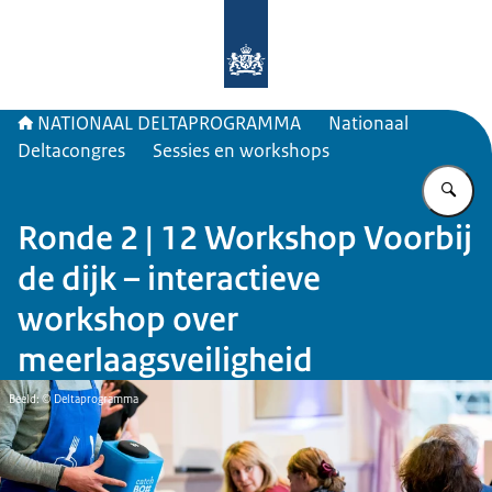
Naar de homepage van Deltaprogr
NATIONAAL DELTAPROGRAMMA
Nationaal
Deltacongres
Sessies en workshops
Vu
Ronde 2 | 12 Workshop Voorbij
de dijk – interactieve
workshop over
meerlaagsveiligheid
Beeld: © Deltaprogramma